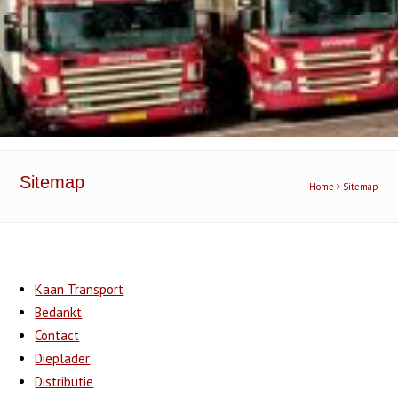
Sitemap
Home
Sitemap
Kaan Transport
Bedankt
Contact
Dieplader
Distributie