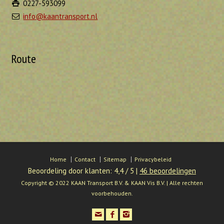
0227-593099
info@kaantransport.nl
Route
Home
Contact
Sitemap
Privacybeleid
Beoordeling
door klanten:
4,4
/
5
|
46
beoordelingen
Copyright © 2022 KAAN Transport B.V. & KAAN Vis B.V. | Alle rechten
voorbehouden.