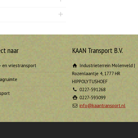
ect naar
KAAN Transport B.V.
- en vriestransport
Industrieterrein Molenveld |
Rozenlaantje 4, 1777 HR
agruimte
HIPPOLYTUSHOEF
0227-591268
sport
0227-593099
info@kaantransport.nl