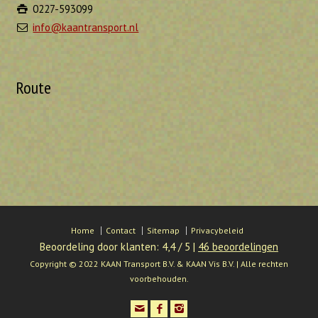
0227-593099
info@kaantransport.nl
Route
Home
Contact
Sitemap
Privacybeleid
Beoordeling
door klanten:
4,4
/
5
|
46
beoordelingen
Copyright © 2022 KAAN Transport B.V. & KAAN Vis B.V. | Alle rechten
voorbehouden.